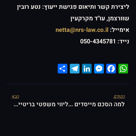
ליצירת קשר ותיאום פגישת ייעוץ: נטע רובין
שוורצמן, עו"ד מקרקעין
אימייל:
netta@nrs-law.co.il
נייד: 050-4345781
Telegram
Share
LinkedIn
Messenger
Facebook
WhatsApp
הקודם
הבא
למה הסכם מייסדים הוא הצעד הראשון והחשוב ביותר בהקמת סטארטאפ? | עו"ד נטע רובין שוורצמן
ליווי משפטי בריטיינר: האם זה באמת משתלם יותר לעסק שלך? | עו"ד נטע רובין שוורצמן