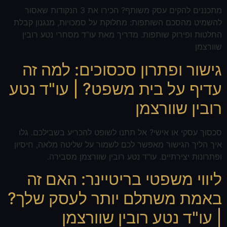
מתכננים להקים עסק משותף? הכירו את 3 הנקודות שאסור
להשמיט מהסכם השותפות: מחלוקת על סמכויות, מנגנון קבלת
החלטות ופירוק שותפות. מדריך מאת עו"ד מסחרי נטע רובין
שוורצמן
גישור ופתרון סכסוכים: למה זה
עדיף על בית משפט? | עו"ד נטע
רובין שוורצמן
סכסוך עסקי או אישי? אל תתנו לשופט להכריע בשבילכם. גלו
איך הליך הגישור מאפשר לכם לשמור על שליטה מלאה, חיסיון
ופתרונות יצירתיים. עו"ד נטע רובין שוורצמן מסבירה.
ליווי משפטי בריטיינר: האם זה
באמת משתלם יותר לעסק שלך?
| עו"ד נטע רובין שוורצמן