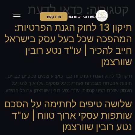
קטגוריה:
כדאי לדעת
נטע רובין שוורצמן
צרו קשר
תיקון 13 לחוק הגנת הפרטיות:
המהפכה שכל בעל עסק בישראל
ראשי
חייב להכיר | עו"ד נטע רובין
שירותים
שוורצמן
אודות
תיקון 13 לחוק הגנת הפרטיות כבר כאן: עיצומים כספיים כבדים,
ממליצים
חובות אבטחה מוגברות ואחריות על ספקים. גלו איך להגן על
העסק שלכם מפני קנסות. עו"ד נטע רובין שוורצמן עם כל המידע.
מאמרים
שלושה טיפים לחתימה על הסכם
צור קשר
שותפות עסקי ארוך טווח | עו"ד
נטע רובין שוורצמן
לקביעת פגישה